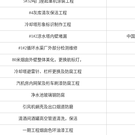
5#32吨门座起重机涂装工程
#4灰库清灰保洁工程
冷却塔形象标识制作工程
#1#2凉水塔内壁堵漏
中国
#1#2循环水渠厂外部分检测维修
80米烟囱外壁整体美化，更换航标灯，
冷却塔避雷针、栏杆更换及防腐工程
汽机房内网架及桁车刷漆防腐工程
净水池玻璃钢防腐
引风机蜗壳及出口烟道防磨
清酒间酒罐高空管道清洗，保洁
一期工程烟囱色环油漆工程