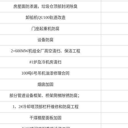
房屋面防渗漏，垃圾仓顶部封闭除臭
卸船机QU100轨道改造
门座起重机防腐
设备防腐
2×600MW机组全厂高空清扫、保洁工程
#1炉及冷机房清扫
100吨6号吊机油漆修理合同
烟囱加固
部分管道设备框架、桥架爬梯除锈防腐；
1、2#冷却塔顶部栏杆维修和防腐工程
干煤棚屋面板加固