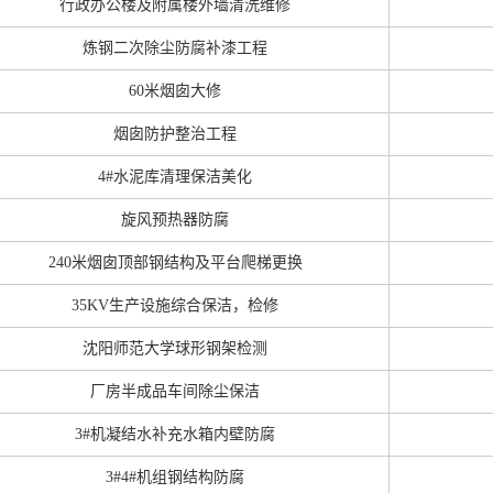
行政办公楼及附属楼外墙清洗维修
炼钢二次除尘防腐补漆工程
60米烟囱大修
烟囱防护整治工程
4#水泥库清理保洁美化
旋风预热器防腐
240米烟囱顶部钢结构及平台爬梯更换
35KV生产设施综合保洁，检修
沈阳师范大学球形钢架检测
厂房半成品车间除尘保洁
3#机凝结水补充水箱内壁防腐
3#4#机组钢结构防腐