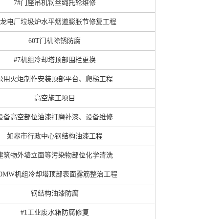
7#门座吊机钢丝绳托轮维修
龙电厂垃圾炉水平烟道膨胀节修复工程
60T门机除锈防腐
#7机组冷却塔顶部围栏更换
公用火炬制作安装顶部平台、爬梯工程
高空施工项目
设备高空部位油漆打磨补漆、设备维修
如皋市行政中心钢结构油漆工程
建筑物外墙立面等污染物部位化学清洗
30MW机组冷却塔顶部表面露筋整治工程
钢结构油漆防腐
#1工业废水箱防腐修复