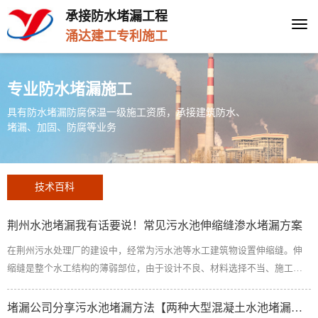
承接防水堵漏工程
Togg
涌达建工专利施工
navi
专业防水堵漏施工
具有防水堵漏防腐保温一级施工资质，承接建筑防水、
堵漏、加固、防腐等业务
技术百科
荆州水池堵漏我有话要说！常见污水池伸缩缝渗水堵漏方案
在荆州污水处理厂的建设中，经常为污水池等水工建筑物设置伸缩缝。伸
缩缝是整个水工结构的薄弱部位，由于设计不良、材料选择不当、施工质
量差、地基沉降等因素，往往会造成不同程度的渗水。那么荆州污水池伸
缩缝渗水处理方法是什么，下面详细介绍。荆州污水池伸缩缝渗漏水堵漏
堵漏公司分享污水池堵漏方法【两种大型混凝土水池堵漏方法】