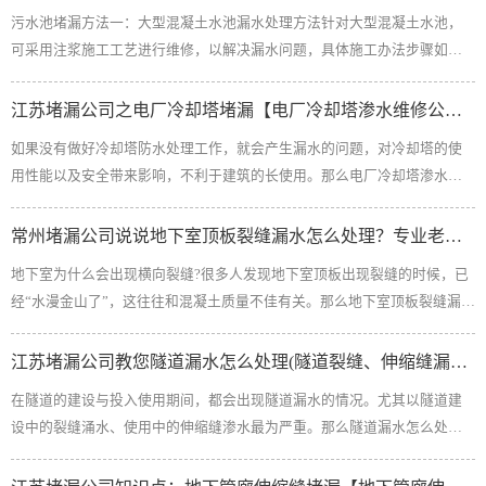
处理方法1、寻找漏水点1）停止污水池接水试验。为了将池内的水排出池
污水池堵漏方法一：大型混凝土水池漏水处理方法针对大型混凝土水池，
外，防止排水过快导致池体的沉降反弹，排水分为3次，1次排水高度在2m
可采用注浆施工工艺进行维修，以解决漏水问题，具体施工办法步骤如
以下，每1次排水隔开ld。2）池内的水排除结束后，清扫底板表面，吸引伸
下：1、查找裂缝和漏点首先对所有水池进行注水试验，观察渗水情况。并
缩缝内的积水，保持干燥。3）清除伸缩缝表面密封剂明显损坏的地方和下
在注水过程中详细记录渗水部位，然后将水抽干，使用人工剔除水池内墙
江苏堵漏公司之电厂冷却塔堵漏【电厂冷却塔渗水维修公司电话】
面的泡...
面上原有的防腐层，并用电镐和人工凿除池墙面上的水泥砂浆层，当防腐
如果没有做好冷却塔防水处理工作，就会产生漏水的问题，对冷却塔的使
层和水泥砂浆层去除以后，就能清楚地观察到整个水池墙面的渗水点和混
用性能以及安全带来影响，不利于建筑的长使用。那么电厂冷却塔渗水怎
凝土结构缺陷处，以便进行下一道工序2、钻孔检查水池内池墙和池底的渗
么办呢？无需担心，江苏堵漏公司为您带来了适用于电厂冷却塔渗水维修
漏处、阴角、设备及螺栓周边，一般在单个或局部渗漏处采用直接钻孔的
技术文章，为我们进行冷却塔堵漏提供帮助，下面详细介绍。 电厂冷却塔
常州堵漏公司说说地下室顶板裂缝漏水怎么处理？专业老师傅
方法，孔距为50～...
渗水怎么维修第一时间分析渗漏的源头，如塔体、塔壁、或者是塔身裂
地下室为什么会出现横向裂缝?很多人发现地下室顶板出现裂缝的时候，已
缝，根据实际情况采取科学合理的堵漏技术，常见的有高压注浆堵漏技
经“水漫金山了”，这往往和混凝土质量不佳有关。那么地下室顶板裂缝漏水
术、促凝灰浆堵漏技术、直接堵漏技术、氰凝灌浆堵漏技术，因地制宜的
怎么处理呢？常州堵漏公司薛工为大家带来了地下室顶板裂缝堵漏方法，
使用都可以很好的解决电厂冷却塔的渗漏问题。五种电厂冷却塔堵漏技术
一起来看看。 地下室顶板裂缝怎么处理 解决办法一： 1、正确观察裂缝宽
江苏堵漏公司教您隧道漏水怎么处理(隧道裂缝、伸缩缝漏水处理方法)
1、高压灌浆堵漏技术水...
度； 2、基层处理：清除裂缝表面的灰尘、油污； 3、确定注入口：一般按
在隧道的建设与投入使用期间，都会出现隧道漏水的情况。尤其以隧道建
20～30cm距离设置设一个注入口，注入口位置尽量设置在裂缝较宽、开口
设中的裂缝涌水、使用中的伸缩缝渗水最为严重。那么隧道漏水怎么处
较通畅的部位，贴上胶带，预留； 4、封闭裂缝：采用筑致杰?快干型封缝
理，裂缝、伸缩缝处的涌渗水如何解决？华鑫堵漏公司带来了隧道堵漏解
胶，沿裂缝表面涂刮，留出注入口；...
决方法，一起看看。 隧道渗漏水堵漏方法1、管片裂缝堵漏当管片裂缝小于