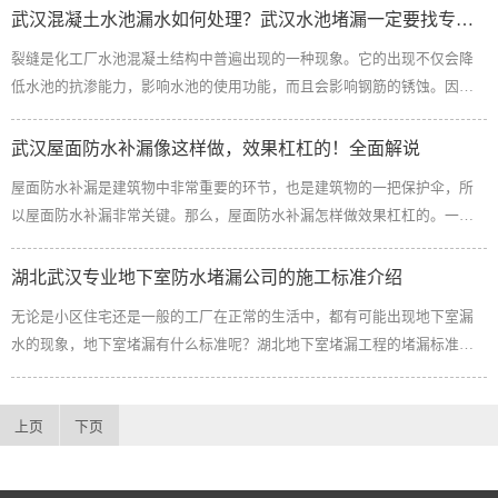
对公司很满意、给予好评；4、免上门勘测费用，贴心、省钱、省心。总
武汉混凝土水池漏水如何处理？武汉水池堵漏一定要找专业的
钢钉加强固定，并...
结：以上就是武汉哪里有地下室顶板堵漏公司的全部内容了，希望本文对
裂缝是化工厂水池混凝土结构中普遍出现的一种现象。它的出现不仅会降
您有所帮助。
低水池的抗渗能力，影响水池的使用功能，而且会影响钢筋的锈蚀。因此
必须重视裂缝的成因、预防和处理，尤其是要避免和控制有害贯穿性裂缝
的出现。本文就武汉水池堵漏裂缝堵漏方法、预防措施这两方面加以介
武汉屋面防水补漏像这样做，效果杠杠的！全面解说
绍。武汉化工厂水池裂缝堵漏造成化工厂水池混凝土开裂、渗水的原因较
屋面防水补漏是建筑物中非常重要的环节，也是建筑物的一把保护伞，所
为复杂，涉及的因素颇多，大致可分为两类：荷载引起的裂缝和变形引起
以屋面防水补漏非常关键。那么，屋面防水补漏怎样做效果杠杠的。一、
的裂缝。对于水池等排水构筑物多半为地下式或半地下式露天结构，防水
基层面处理由于涂膜防水层是需要附着在屋面基层上，所以屋面基层会直
抗渗要求高，设计上必须控制裂缝的产生。其产生裂缝，主要是由于温差
接影响屋面防水涂膜的质量效果。因此，在施工前，需要认真检查和处理
湖北武汉专业地下室防水堵漏公司的施工标准介绍
和混凝土干缩引起的变形...
干净基层面，除去混凝土表面的浮灰、各种垃圾等，以满足防水涂料施工
无论是小区住宅还是一般的工厂在正常的生活中，都有可能出现地下室漏
的要求。二、部位修补处理屋面基层面处理干净后，对发生漏水的部位进
水的现象，地下室堵漏有什么标准呢？湖北地下室堵漏工程的堵漏标准根
行处理，比如屋面裂缝，裂缝较大的先用堵漏产品进行填补，以达到做防
据工程性质和要求不同而有所不同。地下室堵漏坚持遵循：“防、排、戴、
水层施工要求，再大面积整体做屋面防水施工。三、涂刷防水补漏材料待
以防为主”，地下室堵漏一般推荐下面几种施工方案（以下所有方案做完堵
基面干后，均匀刷涂防...
上页
下页
漏层后必须做保护层，保护层用水泥沙浆做2~4cm厚）：一、做迎水面防
水：用单组份（渗透结晶型）刷第一遍防水层，每平方米用量约为0.9~1.2
公斤。等第一遍堵漏层干后（12小时以上）再用柔韧性堵漏浆料刷第二层