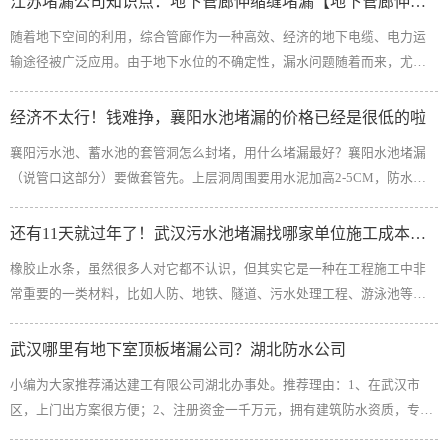
江苏堵漏公司知识点：地下管廊伸缩缝堵漏【地下管廊伸缩缝漏水处理方法】
0.2mm或大于0.2mm但渗水较小时，可在裂缝面使用水泥基渗透结晶型防水
随着地下空间的利用，综合管廊作为一种高效、经济的地下电缆、电力运
材料对其微小渗水处进行涂刷。当管片裂缝大于0.2mm且渗水较大时，先将
输途径被广泛应用。由于地下水位的不确定性，漏水问题随着而来，尤其
渗水处前后各1环用速硬微膨胀胶泥临时封堵，渗水处以钻孔的形式，利用
是管理伸缩缝处漏水尤为频繁。那么地下管理伸缩缝漏水如何处理？江苏
细管把环氧树脂压注进去，待到一定龄期后，再对管片进行清洗。2、环...
堵漏公司为您带来的地下管廊伸缩缝堵漏方法，下面详细介绍。 地下管廊
经济不太行！钱难挣，襄阳水池堵漏的价格已经是很低的啦
伸缩缝堵漏方法管廊伸缩缝麻面、裂缝漏水处理当管廊伸缩缝处混凝土蜂
襄阳污水池、蓄水池的套管洞怎么封堵，用什么堵漏最好？襄阳水池堵漏
窝麻面、裂缝或离缝处的渗漏速度较快，以快渗为主时，渗漏整治方法采
（说管口这部分）要做套管先。上层洞周围要用水泥加高2-5CM，防水措
用凿槽填充法，其主要工艺如下。（1）渗水位置查找。（2）凿槽填充。
施。楼梯间楼板洞口可以不封堵，其余地方（包括每层有楼板的管道井）
蜂窝麻面渗漏处：凿除整个渗漏面的防水混凝土，凿除深度10～15 cm。采
都要封堵，规范要求是耐火极限不低于1小时的不燃烧材料，由于圆形孔洞
还有11天就过年了！武汉污水池堵漏找哪家单位施工成本低？
用无机堵...
不方便使用岩棉等材料，最简单的方法就是用防火胶泥封堵（这是消防部
橡胶止水条，虽然很多人对它都不认识，但其实它是一种在工程施工中非
门认可的方法）。水管管是压力管，洞是补不住的，如果发生火灾，补的
常重要的一类材料，比如人防、地铁、隧道、污水处理工程、游泳池等以
洞一旦发生漏水，供水供不上，那事情就搞大了~！所以唯一的办法是，把
及其他混凝土工程施工缝、伸缩缝、裂缝等。污水池伸缩缝止水条怎样安
有洞的那根管子换掉，要不就是有洞的地方截掉，换一段新的管子上去，
装？下面武汉污水池堵漏公司就来给大家介绍一下关于橡胶止水条安装方
武汉哪里有地下室顶板堵漏公司？湖北防水公司
上下法兰连接...
法，希望能对大家有帮助。（1）固定止水条的砼界面保持平整、干燥，安
小编为大家推荐涌达建工有限公司湖北办事处。推荐理由：1、在武汉市
装前清除界面浮渣尘土及杂物，用钢钉或胶粘将止水条固定在已确定的安
区，上门出方案很方便；2、注册资金一千万元，拥有建筑防水资质，专业
装部位，但必须将有注浆管的面按放在原砼界面上。（2）注浆管型遇水膨
正规；3、涌达建工有限公司AAA级信用企业；3、口碑良好，多地区客户
胀止水条连接时采用平行搭接方法，其中间不得留断点，连接处止水条用